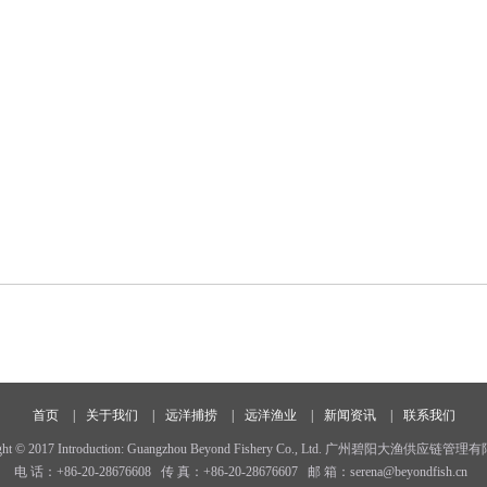
首页
|
关于我们
|
远洋捕捞
|
远洋渔业
|
新闻资讯
|
联系我们
ight © 2017 Introduction: Guangzhou Beyond Fishery Co., Ltd. 广州碧阳大渔供应链
电 话：+86-20-28676608 传 真：+86-20-28676607 邮 箱：serena@beyondfish.cn